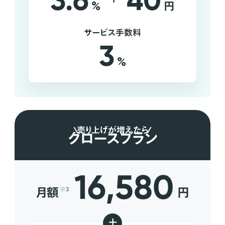
3.6
40
%
円
サービス手数料
3
%
売り上げが増えたら
グロースプラン
16,580
月額
円
※3
+