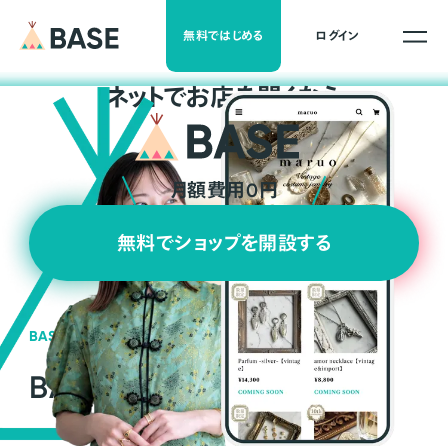
無料ではじめる
ログイン
ネ
ッ
ト
でお店を開くなら
月額費用0円
無料でショップを開設する
BASEの強み
BASEが強い3つの理由