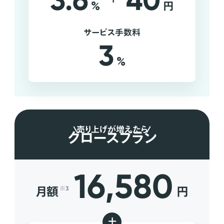
3.6
40
%
円
サービス手数料
3
%
売り上げが増えたら
グロースプラン
16,580
月額
円
※3
+