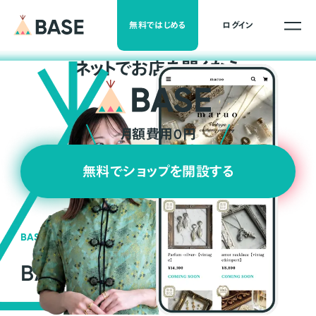
無料ではじめる
ログイン
ネ
ッ
ト
でお店を開くなら
月額費用0円
無料でショップを開設する
BASEの強み
BASEが強い3つの理由