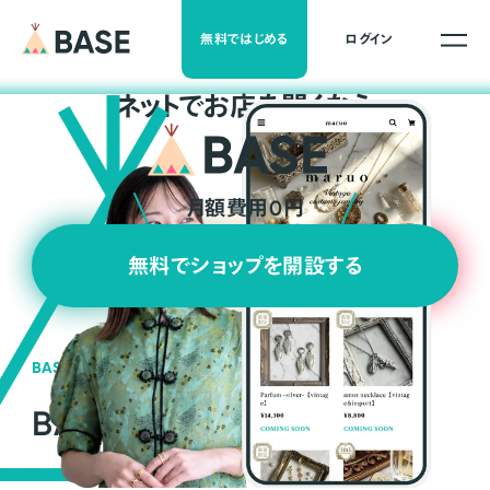
無料ではじめる
ログイン
ネ
ッ
ト
でお店を開くなら
月額費用0円
無料でショップを開設する
BASEの強み
BASEが強い3つの理由