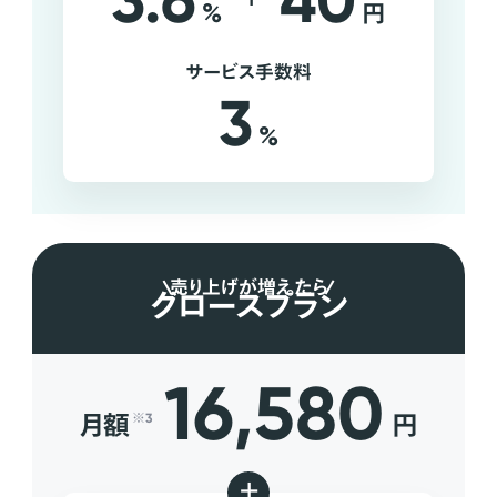
3.6
40
%
円
サービス手数料
3
%
売り上げが増えたら
グロースプラン
16,580
月額
円
※3
+