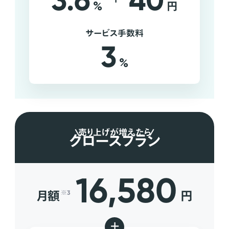
3.6
40
%
円
サービス手数料
3
%
売り上げが増えたら
グロースプラン
16,580
月額
円
※3
+