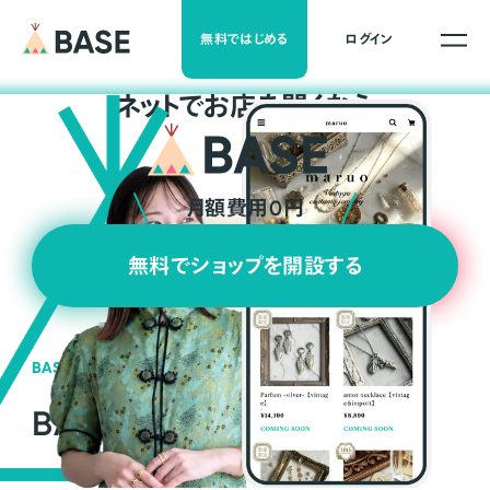
無料ではじめる
ログイン
ネ
ッ
ト
でお店を開くなら
月額費用0円
無料でショップを開設する
BASEの強み
BASEが強い3つの理由