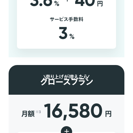
3.6
40
%
円
サービス手数料
3
%
売り上げが増えたら
グロースプラン
16,580
月額
円
※3
+