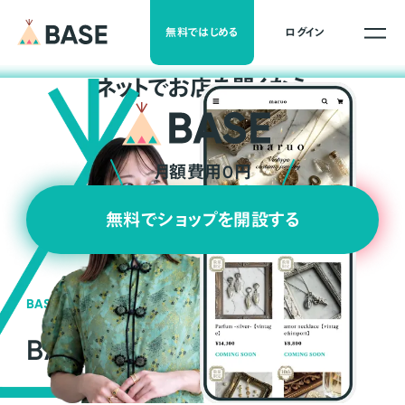
無料ではじめる
ログイン
ネ
ッ
ト
でお店を開くなら
月額費用0円
無料でショップを開設する
BASEの強み
BASEが強い3つの理由