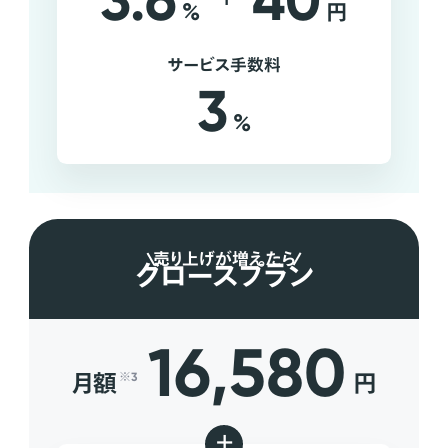
3.6
40
%
円
サービス手数料
3
%
売り上げが増えたら
グロースプラン
16,580
月額
円
※3
+