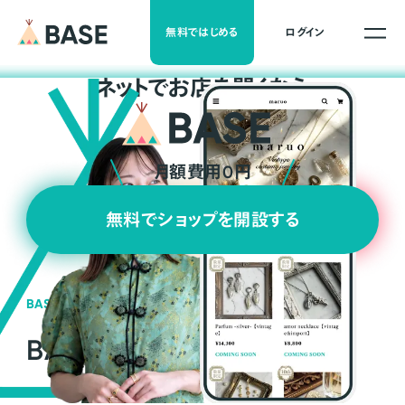
無料ではじめる
ログイン
ネ
ッ
ト
でお店を開くなら
月額費用0円
無料でショップを開設する
BASEの強み
BASEが強い3つの理由