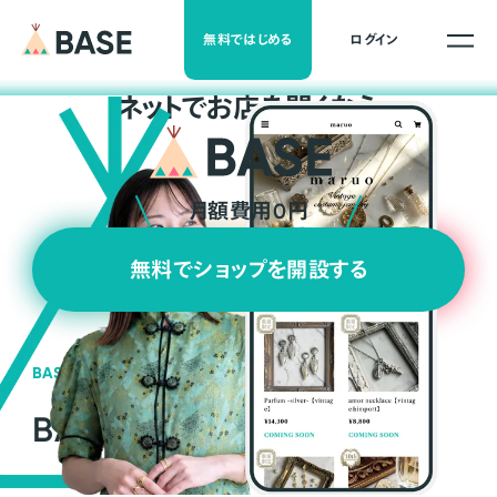
無料ではじめる
ログイン
ネ
ッ
ト
でお店を開くなら
月額費用0円
無料でショップを開設する
BASEの強み
BASEが強い3つの理由