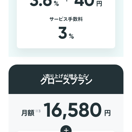
3.6
40
%
円
サービス手数料
3
%
売り上げが増えたら
グロースプラン
16,580
月額
円
※3
+