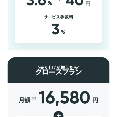
3.6
40
%
円
サービス手数料
3
%
売り上げが増えたら
グロースプラン
16,580
月額
円
※3
+