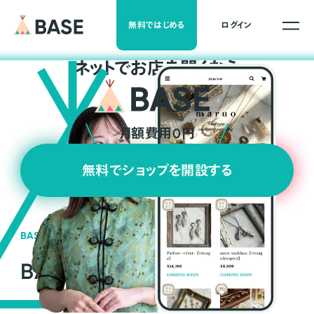
無料ではじめる
ログイン
ネ
ッ
ト
でお店を開くなら
月額費用0円
無料でショップを開設する
BASEの強み
BASEが強い3つの理由