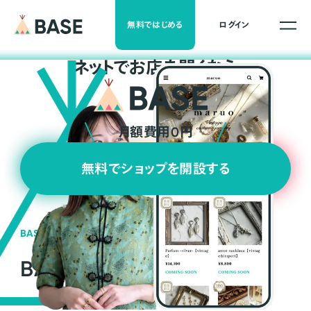
無料ではじめる
ログイン
ネ
ッ
ト
でお店を開くなら
月額費用0円
無料でショップを開設する
BASEの強み
BASEが強い3つの理由