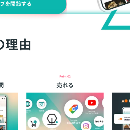
ップを開設する
の理由
Point 02
間
売れる