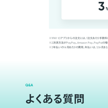
3
※1
PAY IDアプリからの注文には、1注文あたり手数料
※2
決済方法がPayPay、Amazon Pay、Pay
※3
年払いの1ヶ月あたりの費用。年払いは、12ヶ月まと
Q&A
よくある質問