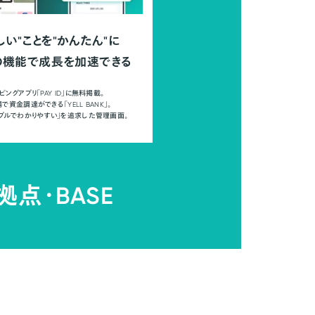
しい"ことを"かんたん"に
の機能で成長を加速できる
ピングアプリ「PAY ID」に無料掲載。
で資金調達ができる「YELL BANK」。
ンプルでわかりやすい」を追求した管理画面。
拠点・
BASE