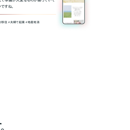
人で準備が大変なものが揃っていて
いですね。
方移住 #夫婦で起業 #地産地消
。