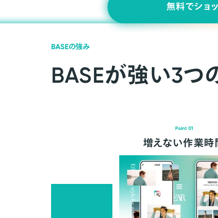
無料でショ
BASEの強み
BASEが強い3つ
Point 01
増えない作業時