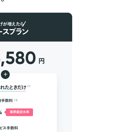
げが増えたら
ースプラン
6,580
円
+
れたときだけ
※1
済手数料
※2
%
業界最安水準
ビス手数料