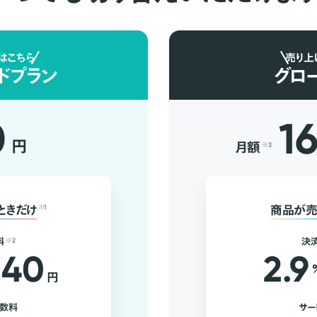
はこちら
売り上
ドプラン
グロ
0
1
円
月額
※3
ときだけ
※1
商品が売
料
※2
決
40
2.9
円
手数料
サー