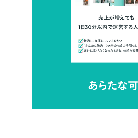
売上が増えても
1日30分以内で運営する
発送も、在庫も、スマホひとつ
「かんたん発送」で送り状作成の手間なし
海外に広げたくなったときも、仕組み変
あらたな可