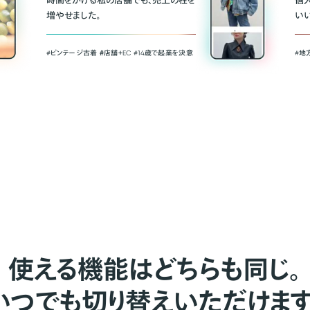
時間をかける私の店舗でも、売上の柱を
個
増やせました。
い
#ビンテージ古着 ＃店舗＋EC #14歳で起業を決意
#地
使える機能はどちらも同じ。
いつでも切り替えいただけます