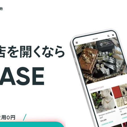
他
店を開くなら
費用0円