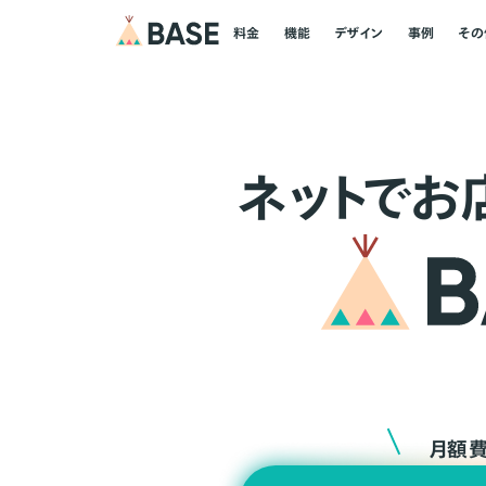
料金
機能
デザイン
事例
その
ネ
ッ
ト
でお
月額