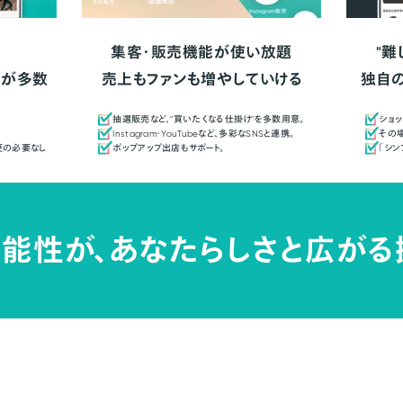
集客・販売機能が使い放題
"難
人が多数
売上もファンも増やしていける
独自
抽選販売など、"買いたくなる仕掛け"を多数用意。
ショッ
Instagram・YouTubeなど、多彩なSNSと連携。
その場
更の必要なし
ポップアップ出店もサポート。
「シ
能性が、
あなたらしさと広がる