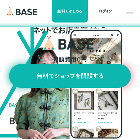
無料ではじめる
ログイン
ネ
ッ
ト
でお店を開くなら
月額費用0円
無料でショップを開設する
BASEの強み
BASEが強い3つの理由