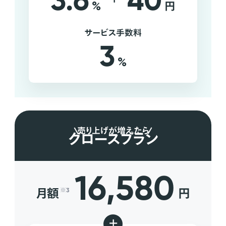
3.6
40
%
円
サービス手数料
3
%
売り上げが増えたら
グロースプラン
16,580
月額
円
※3
+