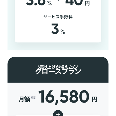
3.6
40
%
円
サービス手数料
3
%
売り上げが増えたら
グロースプラン
16,580
月額
円
※3
+