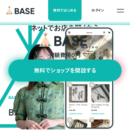
無料ではじめる
ログイン
ネ
ッ
ト
でお店を開くなら
月額費用0円
無料でショップを開設する
BASEの強み
BASEが強い3つの理由