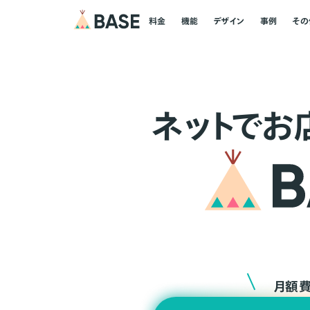
料金
機能
デザイン
事例
その
ネ
ッ
ト
でお
月額