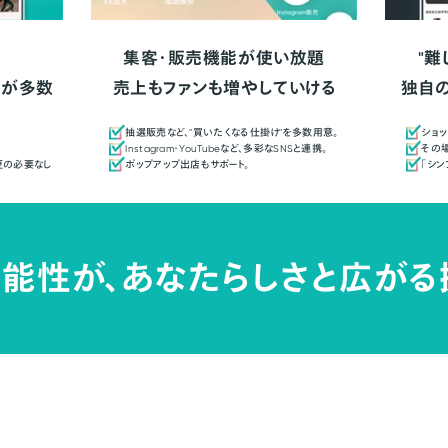
集客・販売機能が使い放題
"難
人が多数
売上もファンも増やしていける
独自
抽選販売など、"買いたくなる仕掛け"を多数用意。
ショッ
Instagram・YouTubeなど、多彩なSNSと連携。
その場
更の必要なし
ポップアップ出店もサポート。
「シ
能性が、
あなたらしさと広がる