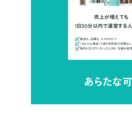
売上が増えても
1日30分以内で運営する
発送も、在庫も、スマホひとつ
「かんたん発送」で送り状作成の手間なし
海外に広げたくなったときも、仕組み変
あらたな可