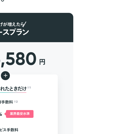
げが増えたら
ースプラン
6,580
円
+
れたときだけ
※1
済手数料
※2
%
業界最安水準
ビス手数料