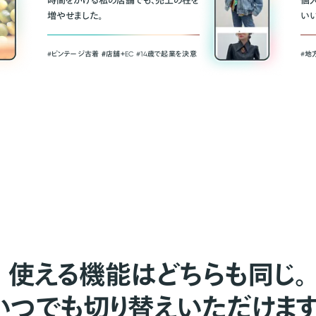
時間をかける私の店舗でも、売上の柱を
個
増やせました。
い
#ビンテージ古着 ＃店舗＋EC #14歳で起業を決意
#地
使える機能はどちらも同じ。
いつでも切り替えいただけます