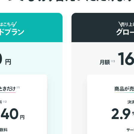
はこちら
売り上
ドプラン
グロ
0
1
円
月額
※3
ときだけ
※1
商品が売
料
※2
決
40
2.9
円
手数料
サー