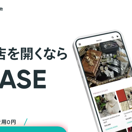
他
店を開くなら
費用0円