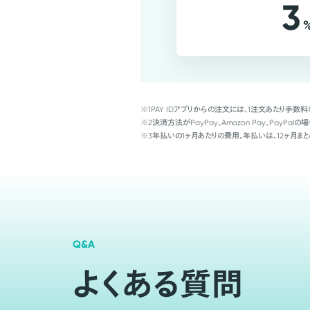
3
※1
PAY IDアプリからの注文には、1注文あたり手数料
※2
決済方法がPayPay、Amazon Pay、Pay
※3
年払いの1ヶ月あたりの費用。年払いは、12ヶ月まと
Q&A
よくある質問