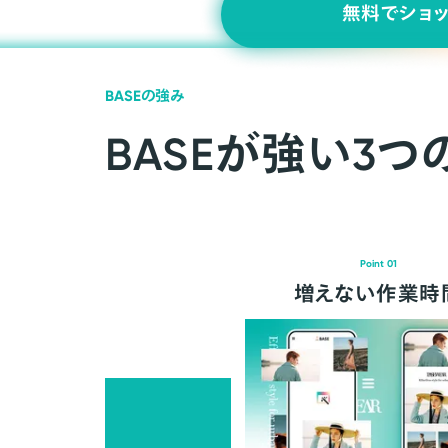
無料でショ
BASEの強み
BASEが強い3つ
Point 01
増えない作業時