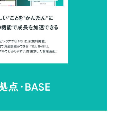
しい"ことを"かんたん"に
の機能で成長を加速できる
ピングアプリ「PAY ID」に無料掲載。
で資金調達ができる「YELL BANK」。
ンプルでわかりやすい」を追求した管理画面。
拠点・
BASE