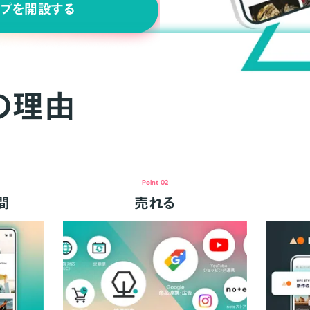
ップを開設する
の理由
Point 02
間
売れる