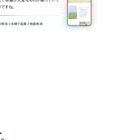
人で準備が大変なものが揃っていて
いですね。
方移住 #夫婦で起業 #地産地消
。