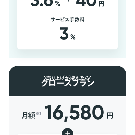
3.6
40
%
円
サービス手数料
3
%
売り上げが増えたら
グロースプラン
16,580
月額
円
※3
+