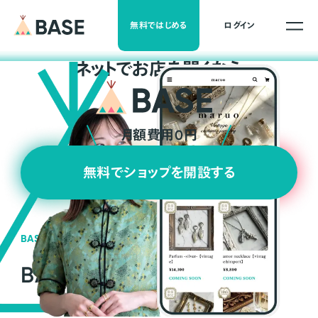
無料ではじめる
ログイン
ネ
ッ
ト
でお店を開くなら
月額費用0円
無料でショップを開設する
BASEの強み
BASEが強い3つの理由