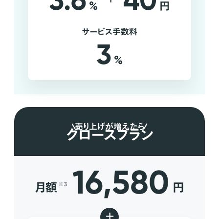
3.6
40
%
円
サービス手数料
3
%
売り上げが増えたら
グロースプラン
16,580
月額
円
※3
+