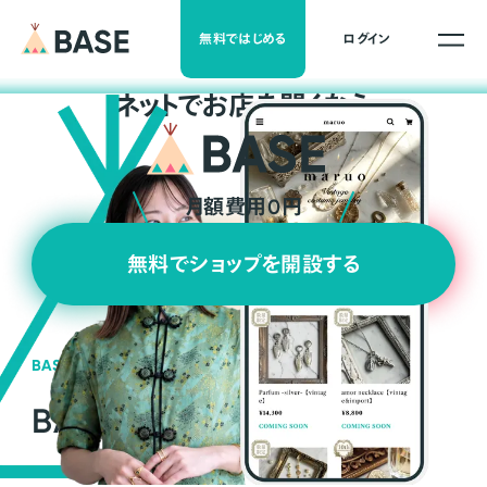
無料ではじめる
ログイン
ネ
ッ
ト
でお店を開くなら
月額費用0円
無料でショップを開設する
BASEの強み
BASEが強い3つの理由