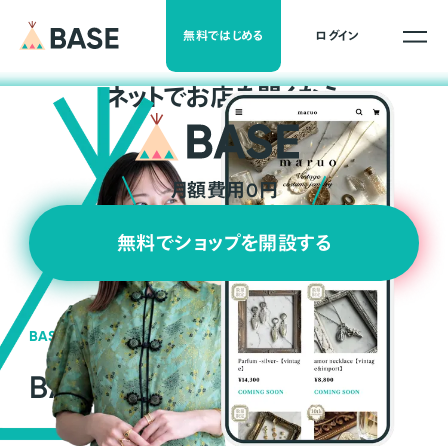
無料ではじめる
ログイン
ネ
ッ
ト
でお店を開くなら
月額費用0円
無料でショップを開設する
BASEの強み
BASEが強い3つの理由