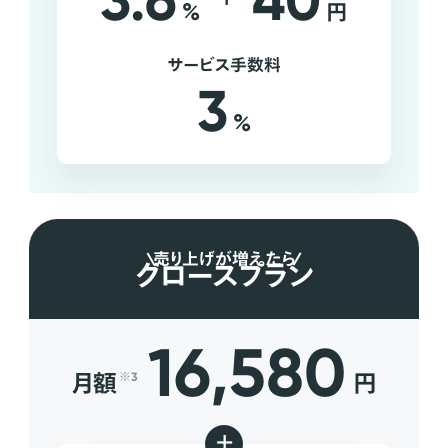
3.6
40
%
円
サービス手数料
3
%
売り上げが増えたら
グロースプラン
16,580
月額
円
※3
+