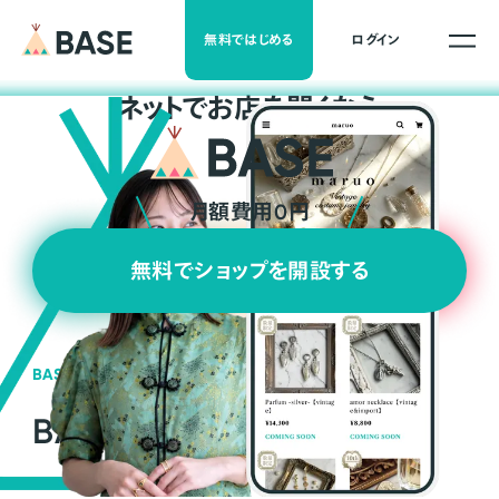
無料ではじめる
ログイン
ネ
ッ
ト
でお店を開くなら
月額費用0円
無料でショップを開設する
BASEの強み
BASEが強い3つの理由