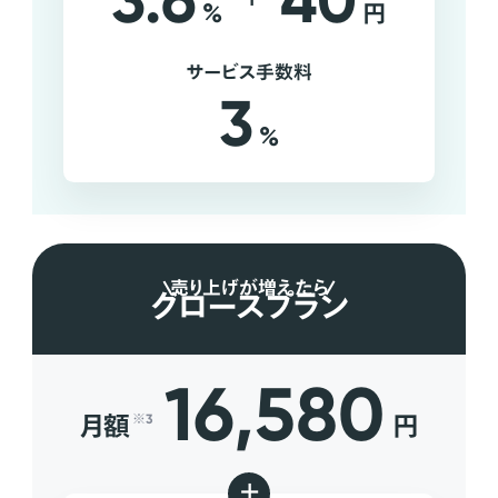
3.6
40
%
円
サービス手数料
3
%
売り上げが増えたら
グロースプラン
16,580
月額
円
※3
+