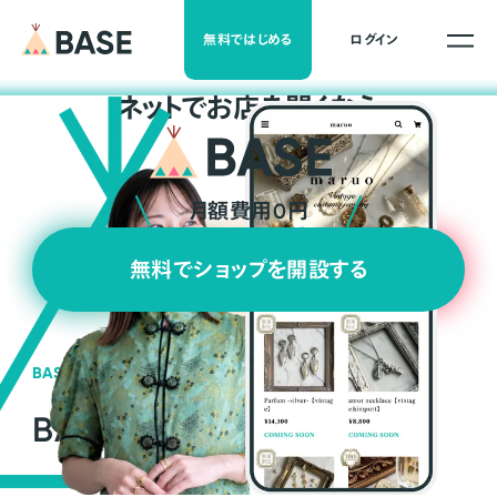
無料ではじめる
ログイン
ネ
ッ
ト
でお店を開くなら
月額費用0円
無料でショップを開設する
BASEの強み
BASEが強い3つの理由