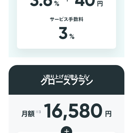
3.6
40
%
円
サービス手数料
3
%
売り上げが増えたら
グロースプラン
16,580
月額
円
※3
+