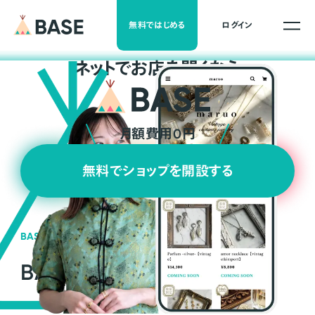
無料ではじめる
ログイン
ネ
ッ
ト
でお店を開くなら
月額費用0円
無料でショップを開設する
BASEの強み
BASEが強い3つの理由