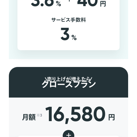
3.6
40
%
円
サービス手数料
3
%
売り上げが増えたら
グロースプラン
16,580
月額
円
※3
+