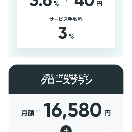
3.6
40
%
円
サービス手数料
3
%
売り上げが増えたら
グロースプラン
16,580
月額
円
※3
+