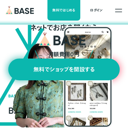
無料ではじめる
ログイン
ネ
ッ
ト
でお店を開くなら
月額費用0円
無料でショップを開設する
BASEの強み
BASEが強い3つの理由