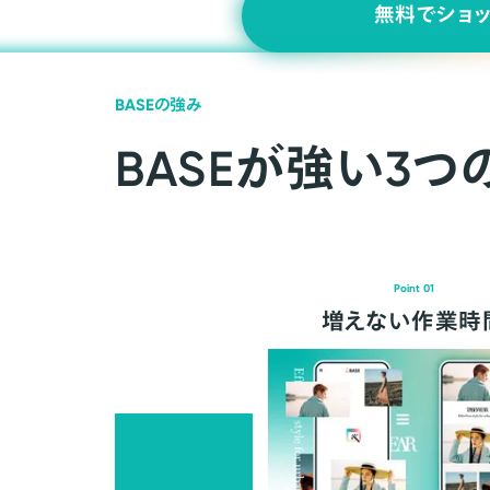
無料でショ
BASEの強み
BASEが強い3つ
Point 01
増えない作業時