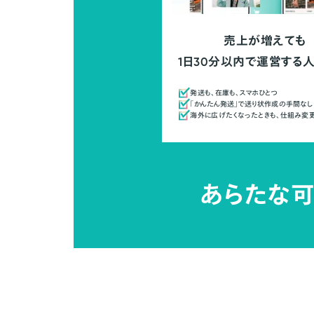
売上が増えても
1日30分以内で運営する
発送も、在庫も、スマホひとつ
「かんたん発送」で送り状作成の手間なし
海外に広げたくなったときも、仕組み変
あらたな可