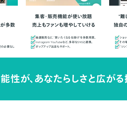
集客・販売機能が使い放題
"難
人が多数
売上もファンも増やしていける
独自
抽選販売など、"買いたくなる仕掛け"を多数用意。
ショッ
Instagram・YouTubeなど、多彩なSNSと連携。
その場
更の必要なし
ポップアップ出店もサポート。
「シ
能性が、
あなたらしさと広がる