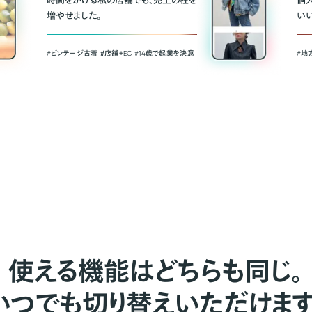
時間をかける私の店舗でも、売上の柱を
個
増やせました。
い
#ビンテージ古着 ＃店舗＋EC #14歳で起業を決意
#地
使える機能はどちらも同じ。
いつでも切り替えいただけます