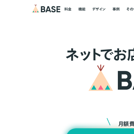
料金
機能
デザイン
事例
その
ネ
ッ
ト
でお
月額