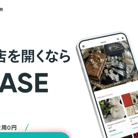
他
店を開くなら
費用0円