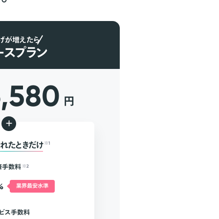
げが増えたら
ースプラン
6,580
円
+
れたときだけ
※1
済手数料
※2
%
業界最安水準
ビス手数料