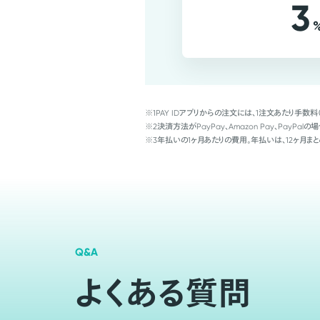
3
※1
PAY IDアプリからの注文には、1注文あたり手数料
※2
決済方法がPayPay、Amazon Pay、Pay
※3
年払いの1ヶ月あたりの費用。年払いは、12ヶ月まと
Q&A
よくある質問