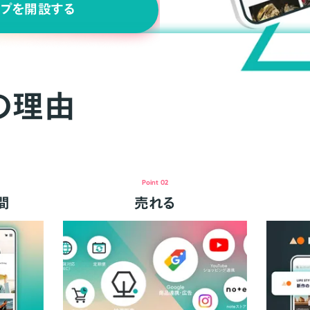
ップを開設する
の理由
Point 02
間
売れる