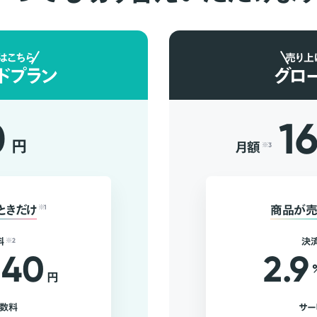
はこちら
売り上
ドプラン
グロ
0
1
円
月額
※3
ときだけ
※1
商品が売
料
※2
決
40
2.9
円
手数料
サー