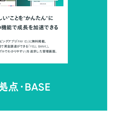
しい"ことを"かんたん"に
の機能で成長を加速できる
ピングアプリ「PAY ID」に無料掲載。
で資金調達ができる「YELL BANK」。
ンプルでわかりやすい」を追求した管理画面。
拠点・
BASE