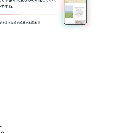
人で準備が大変なものが揃っていて
いですね。
方移住 #夫婦で起業 #地産地消
。