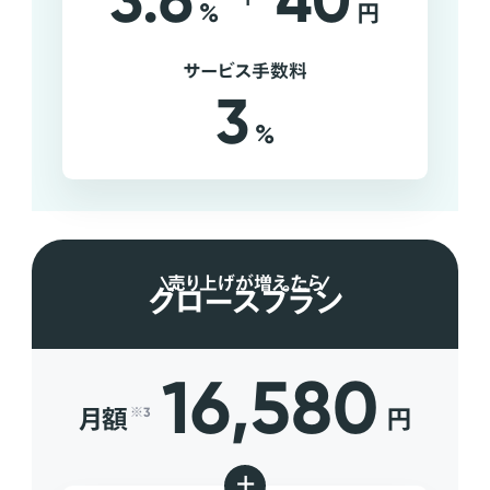
3.6
40
%
円
サービス手数料
3
%
売り上げが増えたら
グロースプラン
16,580
月額
円
※3
+