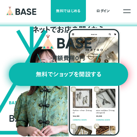
無料ではじめる
ログイン
ネ
ッ
ト
でお店を開くなら
月額費用0円
無料でショップを開設する
BASEの強み
BASEが強い3つの理由