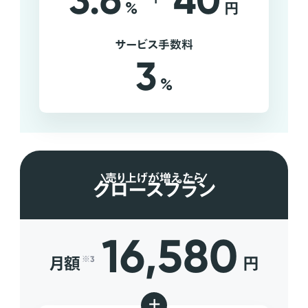
3.6
40
%
円
サービス手数料
3
%
売り上げが増えたら
グロースプラン
16,580
月額
円
※3
+