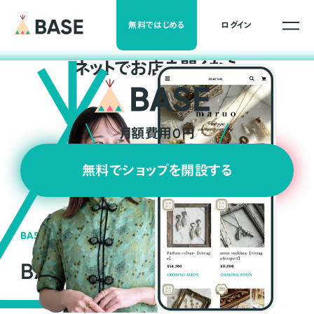
無料ではじめる
ログイン
ネ
ッ
ト
でお店を開くなら
月額費用0円
無料でショップを開設する
BASEの強み
BASEが強い3つの理由