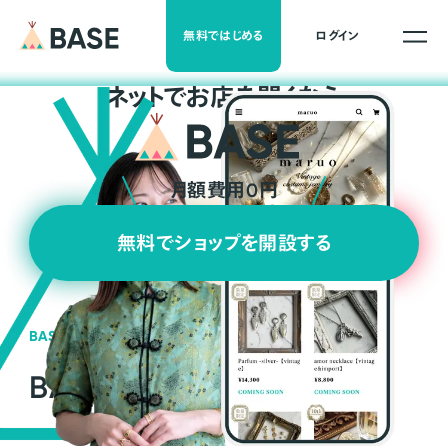
無料ではじめる
ログイン
ネ
ッ
ト
でお店を開くなら
月額費用0円
無料でショップを開設する
BASEの強み
BASEが強い3つの理由