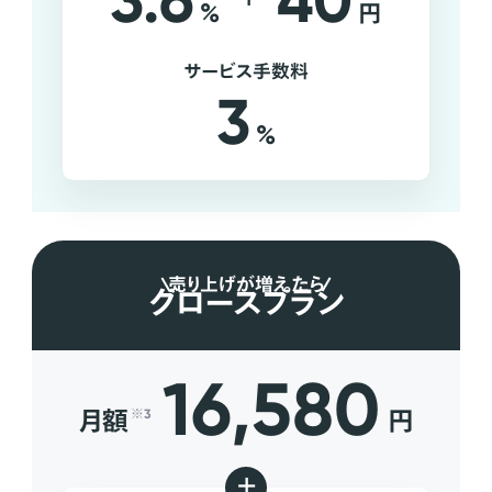
3.6
40
%
円
サービス手数料
3
%
売り上げが増えたら
グロースプラン
16,580
月額
円
※3
+