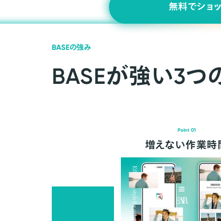
無料でショ
BASEの強み
BASEが強い3つ
Point 01
増えない作業時