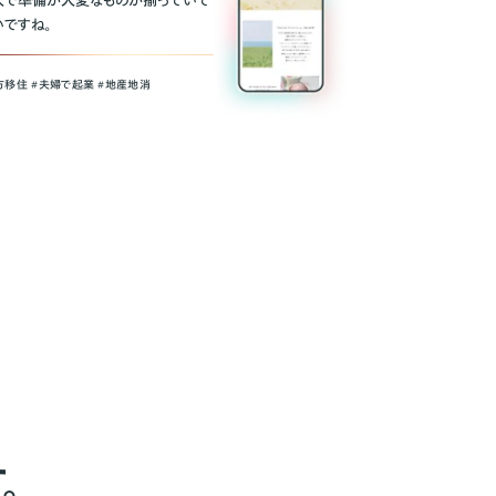
人で準備が大変なものが揃っていて
いですね。
方移住 #夫婦で起業 #地産地消
。