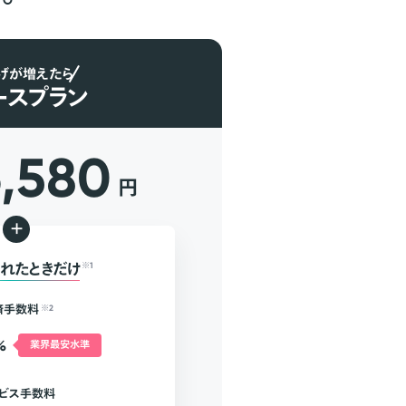
げが増えたら
ースプラン
6,580
円
+
れたときだけ
※1
済手数料
※2
%
業界最安水準
ビス手数料