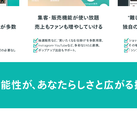
集客・販売機能が使い放題
"難
人が多数
売上もファンも増やしていける
独自
抽選販売など、"買いたくなる仕掛け"を多数用意。
ショッ
Instagram・YouTubeなど、多彩なSNSと連携。
その場
更の必要なし
ポップアップ出店もサポート。
「シ
能性が、
あなたらしさと広がる