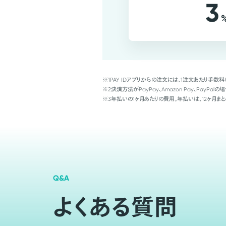
3
※1
PAY IDアプリからの注文には、1注文あたり手数料
※2
決済方法がPayPay、Amazon Pay、Pay
※3
年払いの1ヶ月あたりの費用。年払いは、12ヶ月まと
Q&A
よくある質問