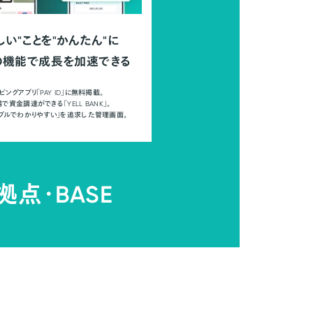
しい"ことを"かんたん"に
の機能で成長を加速できる
ピングアプリ「PAY ID」に無料掲載。
で資金調達ができる「YELL BANK」。
ンプルでわかりやすい」を追求した管理画面。
拠点・
BASE