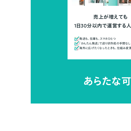
売上が増えても
1日30分以内で運営する
発送も、在庫も、スマホひとつ
「かんたん発送」で送り状作成の手間なし
海外に広げたくなったときも、仕組み変
あらたな可