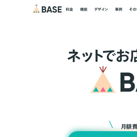
料金
機能
デザイン
事例
その
ネ
ッ
ト
でお
月額