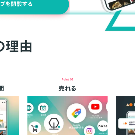
ップを開設する
の理由
Point 02
間
売れる