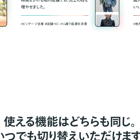
時間をかける私の店舗でも、売上の柱を
個
増やせました。
い
#ビンテージ古着 ＃店舗＋EC #14歳で起業を決意
#地
使える機能はどちらも同じ。
いつでも切り替えいただけます