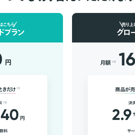
はこちら
売り上
ドプラン
グロ
0
1
円
月額
※3
ときだけ
※1
商品が売
料
※2
決
40
2.9
円
手数料
サー