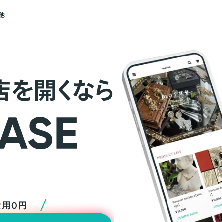
他
店を開くなら
費用0円