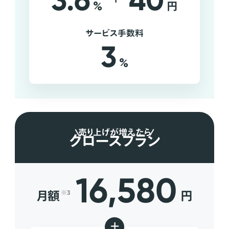
3.6
40
%
円
サービス手数料
3
%
売り上げが増えたら
グロースプラン
16,580
月額
円
※3
+