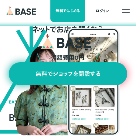
無料ではじめる
ログイン
ネ
ッ
ト
でお店を開くなら
月額費用0円
無料でショップを開設する
BASEの強み
BASEが強い3つの理由