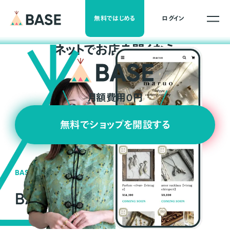
無料ではじめる
ログイン
ネ
ッ
ト
でお店を開くなら
月額費用0円
無料でショップを開設する
BASEの強み
BASEが強い3つの理由