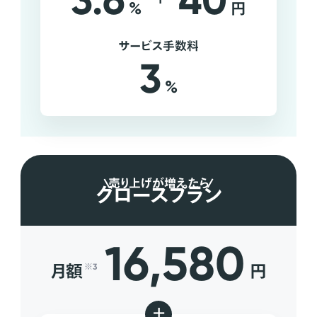
3.6
40
%
円
サービス手数料
3
%
売り上げが増えたら
グロースプラン
16,580
月額
円
※3
+