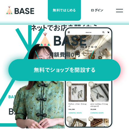
無料ではじめる
ログイン
ネ
ッ
ト
でお店を開くなら
月額費用0円
無料でショップを開設する
BASEの強み
BASEが強い3つの理由