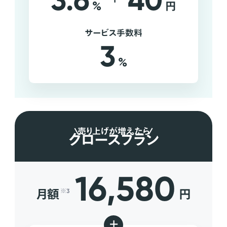
3.6
40
%
円
サービス手数料
3
%
売り上げが増えたら
グロースプラン
16,580
月額
円
※3
+