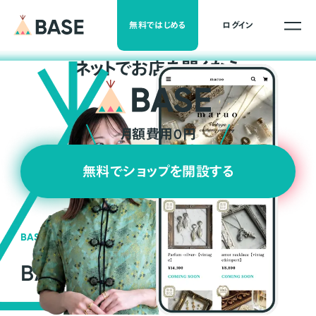
無料ではじめる
ログイン
ネ
ッ
ト
でお店を開くなら
月額費用0円
無料でショップを開設する
BASEの強み
BASEが強い3つの理由