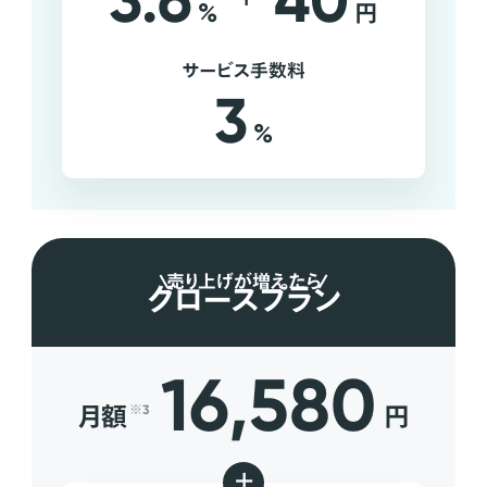
3.6
40
%
円
サービス手数料
3
%
売り上げが増えたら
グロースプラン
16,580
月額
円
※3
+