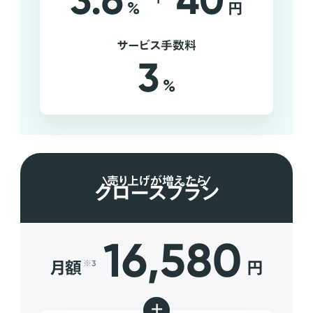
3.6
40
%
円
サービス手数料
3
%
売り上げが増えたら
グロースプラン
16,580
月額
円
※3
+