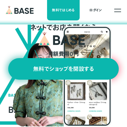
無料ではじめる
ログイン
ネ
ッ
ト
でお店を開くなら
月額費用0円
無料でショップを開設する
BASEの強み
BASEが強い3つの理由