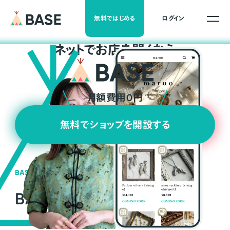
無料ではじめる
ログイン
ネ
ッ
ト
でお店を開くなら
月額費用0円
無料でショップを開設する
BASEの強み
BASEが強い3つの理由