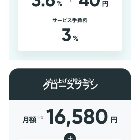
3.6
40
%
円
サービス手数料
3
%
売り上げが増えたら
グロースプラン
16,580
月額
円
※3
+