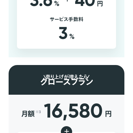
3.6
40
%
円
サービス手数料
3
%
売り上げが増えたら
グロースプラン
16,580
月額
円
※3
+