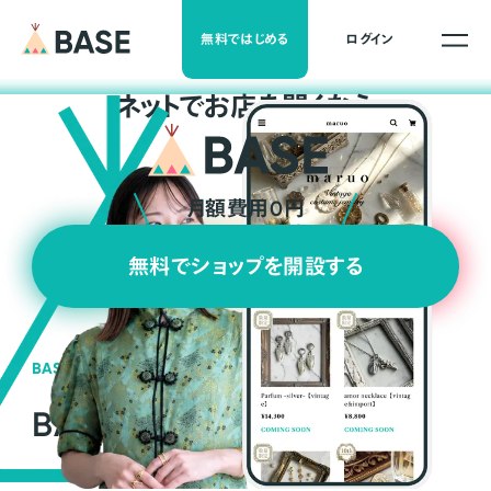
無料ではじめる
ログイン
ネ
ッ
ト
でお店を開くなら
月額費用0円
無料でショップを開設する
BASEの強み
BASEが強い3つの理由