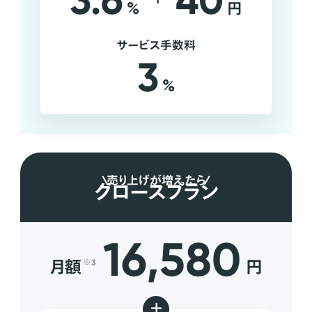
3.6
40
%
円
サービス手数料
3
%
売り上げが増えたら
グロースプラン
16,580
月額
円
※3
+