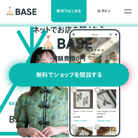
無料ではじめる
ログイン
ネ
ッ
ト
でお店を開くなら
月額費用0円
無料でショップを開設する
BASEの強み
BASEが強い3つの理由