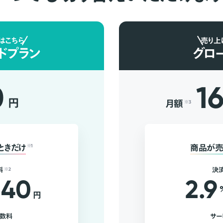
はこちら
売り上
ドプラン
グロ
0
1
円
月額
※3
ときだけ
※1
商品が売
料
※2
決
40
2.9
円
手数料
サー