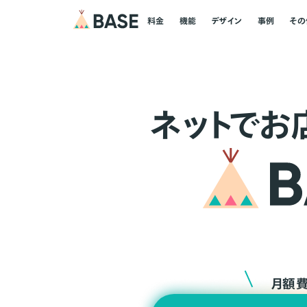
料金
機能
デザイン
事例
その
ネ
ッ
ト
でお
月額