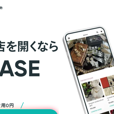
他
店を開くなら
費用0円