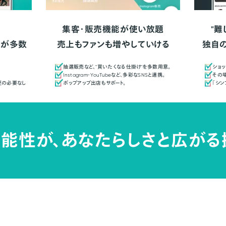
集客・販売機能が使い放題
"難
人が多数
売上もファンも増やしていける
独自
抽選販売など、"買いたくなる仕掛け"を多数用意。
ショッ
Instagram・YouTubeなど、多彩なSNSと連携。
その場
更の必要なし
ポップアップ出店もサポート。
「シ
能性が、
あなたらしさと広がる