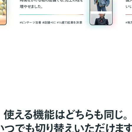
時間をかける私の店舗でも、売上の柱を
個
増やせました。
い
#ビンテージ古着 ＃店舗＋EC #14歳で起業を決意
#地
使える機能はどちらも同じ。
いつでも切り替えいただけます