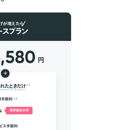
げが増えたら
ースプラン
6,580
円
+
れたときだけ
※1
済手数料
※2
%
業界最安水準
ビス手数料