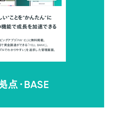
しい"ことを"かんたん"に
の機能で成長を加速できる
ピングアプリ「PAY ID」に無料掲載。
で資金調達ができる「YELL BANK」。
ンプルでわかりやすい」を追求した管理画面。
拠点・
BASE