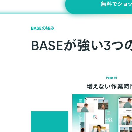
無料でショ
BASEの強み
BASEが強い3つ
Point 01
増えない作業時