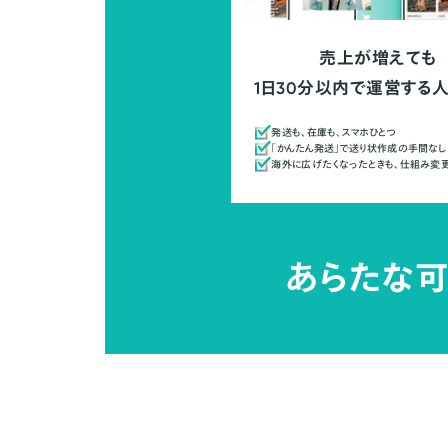
売上が増えても
1日30分以内で運営する
発送も、在庫も、スマホひとつ
「かんたん発送」で送り状作成の手間なし
海外に広げたくなったときも、仕組み変
あらたな可