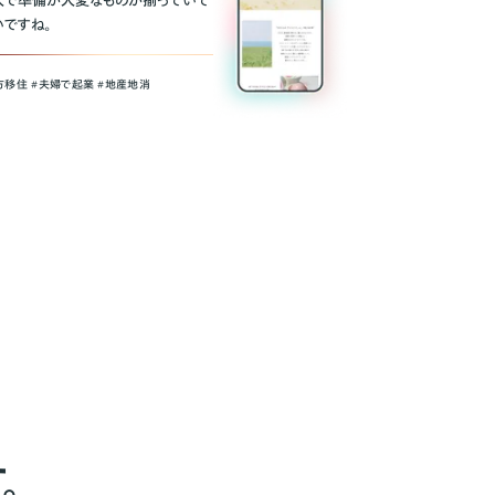
人で準備が大変なものが揃っていて
いですね。
方移住 #夫婦で起業 #地産地消
。