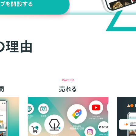
ップを開設する
の理由
Point 02
間
売れる