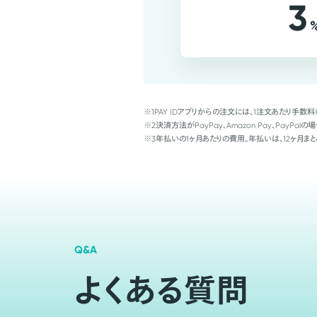
3
※1
PAY IDアプリからの注文には、1注文あたり手数料
※2
決済方法がPayPay、Amazon Pay、Pay
※3
年払いの1ヶ月あたりの費用。年払いは、12ヶ月まと
Q&A
よくある質問