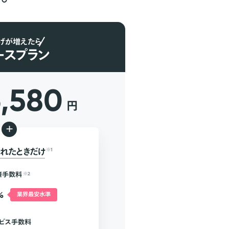
げが増えたら
ースプラン
6,580
円
+
れたときだけ
※1
済手数料
※2
%
業界最安水準
ビス手数料