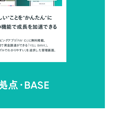
しい"ことを"かんたん"に
の機能で成長を加速できる
ピングアプリ「PAY ID」に無料掲載。
で資金調達ができる「YELL BANK」。
ンプルでわかりやすい」を追求した管理画面。
拠点・
BASE