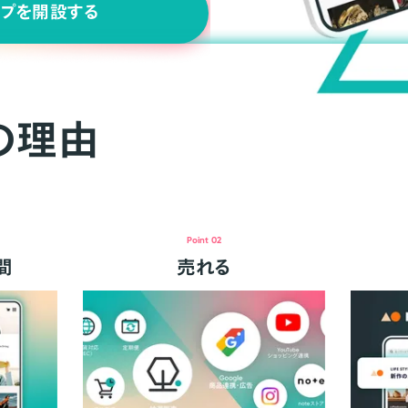
ップを開設する
の理由
Point 02
間
売れる