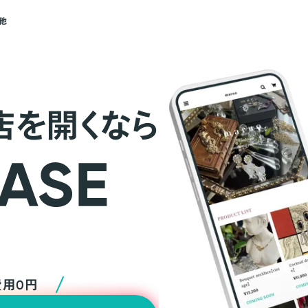
他
店を開くなら
費用0円