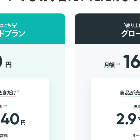
はこちら
売り上
ドプラン
グロ
0
1
円
月額
※3
ときだけ
※1
商品が売
料
※2
決
40
2.9
円
手数料
サー