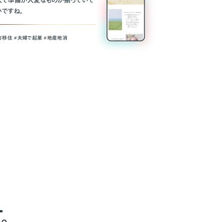
人で準備が大変なものが揃っていて
いですね。
方移住 #夫婦で起業 #地産地消
。