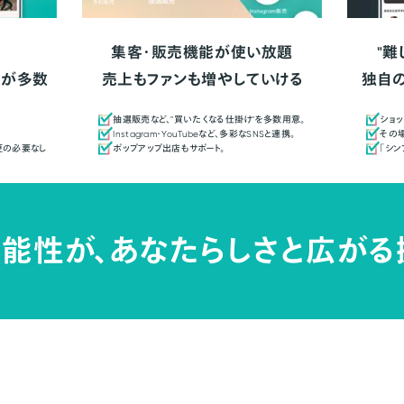
集客・販売機能が使い放題
"難
人が多数
売上もファンも増やしていける
独自
抽選販売など、"買いたくなる仕掛け"を多数用意。
ショッ
Instagram・YouTubeなど、多彩なSNSと連携。
その場
更の必要なし
ポップアップ出店もサポート。
「シ
能性が、
あなたらしさと広がる