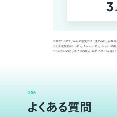
3
※1
PAY IDアプリからの注文には、1注文あたり手数料
※2
決済方法がPayPay、Amazon Pay、Pay
※3
年払いの1ヶ月あたりの費用。年払いは、12ヶ月まと
Q&A
よくある質問