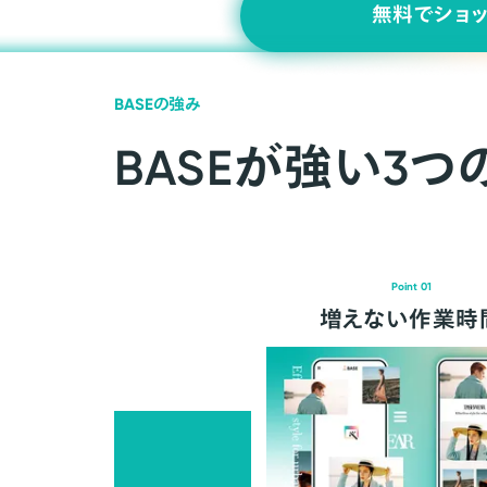
無料でショ
BASEの強み
BASEが強い3つ
Point 01
増えない作業時