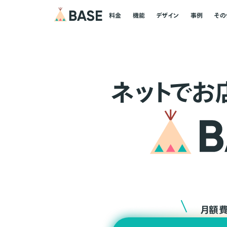
料金
機能
デザイン
事例
その
ネ
ッ
ト
でお
月額