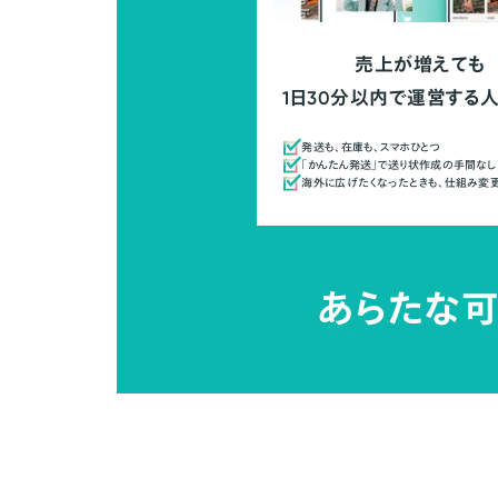
売上が増えても
1日30分以内で運営する
発送も、在庫も、スマホひとつ
「かんたん発送」で送り状作成の手間なし
海外に広げたくなったときも、仕組み変
あらたな可