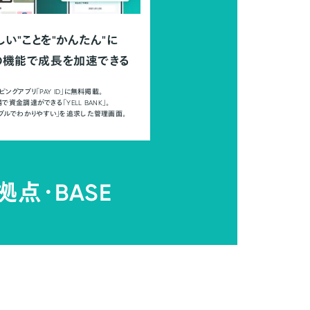
しい"ことを"かんたん"に
の機能で成長を加速できる
ピングアプリ「PAY ID」に無料掲載。
で資金調達ができる「YELL BANK」。
ンプルでわかりやすい」を追求した管理画面。
拠点・
BASE