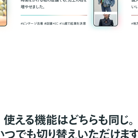
時間をかける私の店舗でも、売上の柱を
個
増やせました。
い
#ビンテージ古着 ＃店舗＋EC #14歳で起業を決意
#地
使える機能はどちらも同じ。
いつでも切り替えいただけます