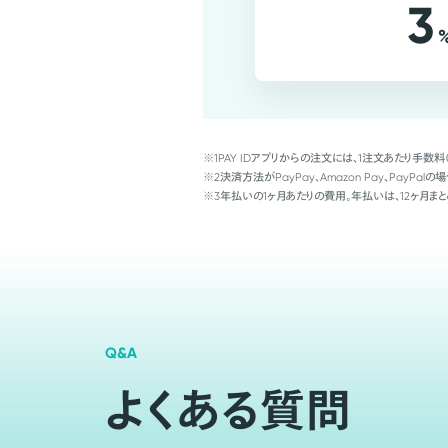
3
※1
PAY IDアプリからの注文には、1注文あたり手数料
※2
決済方法がPayPay、Amazon Pay、Pay
※3
年払いの1ヶ月あたりの費用。年払いは、12ヶ月まと
Q&A
よくある質問