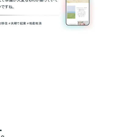
人で準備が大変なものが揃っていて
いですね。
方移住 #夫婦で起業 #地産地消
。