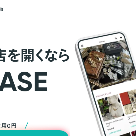
他
店を開くなら
費用0円