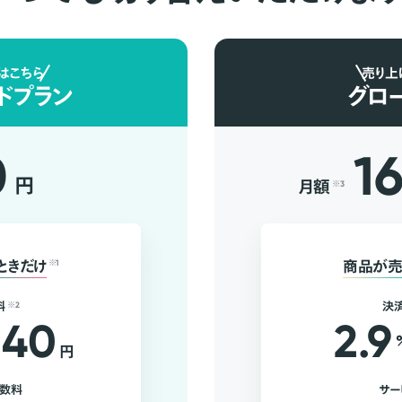
はこちら
売り上
ドプラン
グロ
0
1
円
月額
※3
ときだけ
※1
商品が売
料
※2
決
40
2.9
円
手数料
サー