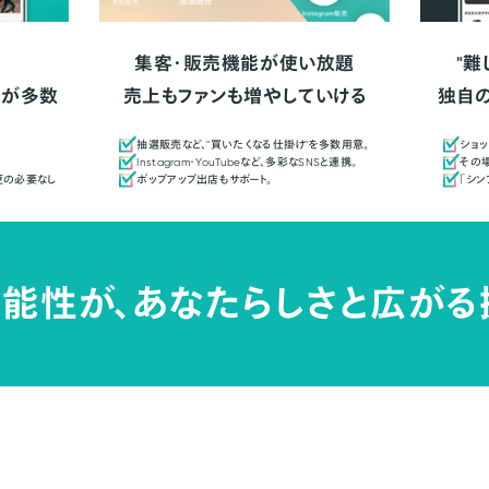
集客・販売機能が使い放題
"難
人が多数
売上もファンも増やしていける
独自
抽選販売など、"買いたくなる仕掛け"を多数用意。
ショッ
Instagram・YouTubeなど、多彩なSNSと連携。
その場
更の必要なし
ポップアップ出店もサポート。
「シ
能性が、
あなたらしさと広がる