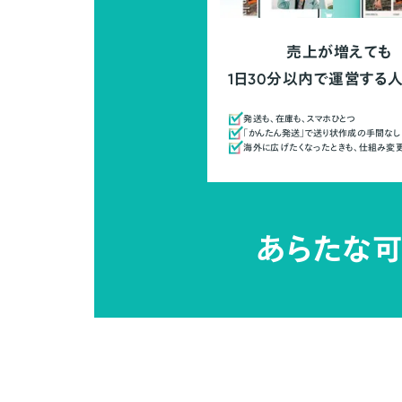
売上が増えても
1日30分以内で運営する
発送も、在庫も、スマホひとつ
「かんたん発送」で送り状作成の手間なし
海外に広げたくなったときも、仕組み変
あらたな可