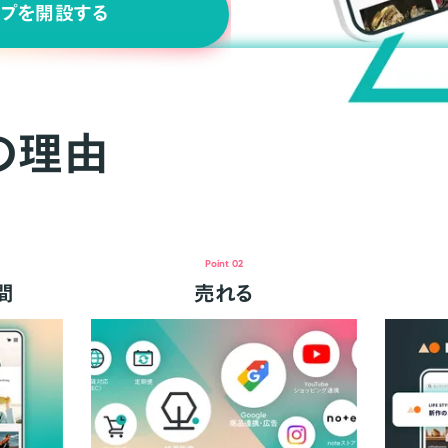
ップを開設する
の理由
Point 02
間
売れる