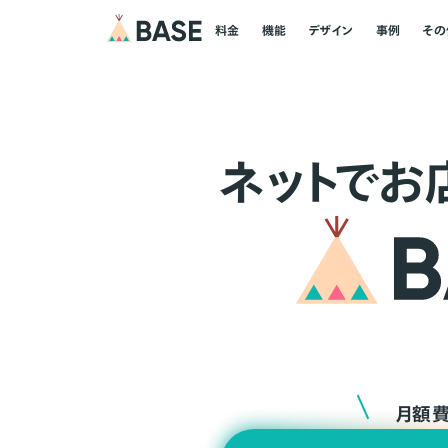
料金
機能
デザイン
事例
その
ネ
ッ
ト
でお
月額