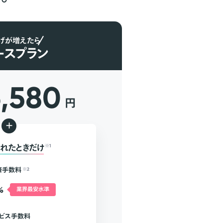
げが増えたら
ースプラン
6,580
円
+
れたときだけ
※1
済手数料
※2
%
業界最安水準
ビス手数料