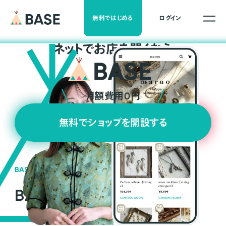
無料ではじめる
ログイン
ネ
ッ
ト
でお店を開くなら
月額費用0円
無料でショップを開設する
BASEの強み
BASEが強い3つの理由