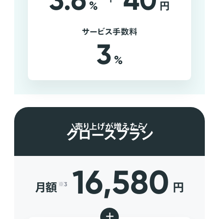
3.6
40
%
円
サービス手数料
3
%
売り上げが増えたら
グロースプラン
16,580
月額
円
※3
+