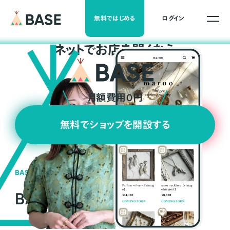
無料ではじめる
ログイン
ネ
ッ
ト
でお店を開くなら
月額費用0円
無料でショップを開設する
BASEの強み
BASEが強い3つの理由