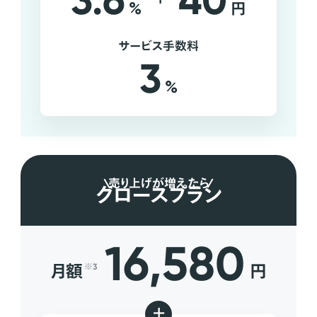
3.6
40
%
円
サービス手数料
3
%
売り上げが増えたら
グロースプラン
16,580
月額
円
※3
+