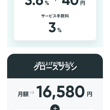
3.6
40
%
円
サービス手数料
3
%
売り上げが増えたら
グロースプラン
16,580
月額
円
※3
+