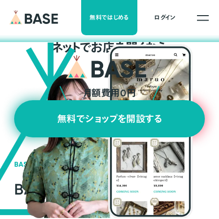
無料ではじめる
ログイン
ネ
ッ
ト
でお店を開くなら
月額費用0円
無料でショップを開設する
BASEの強み
BASEが強い3つの理由