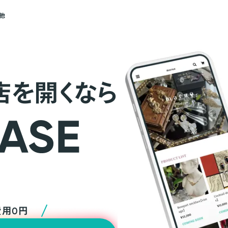
他
店を開くなら
費用0円