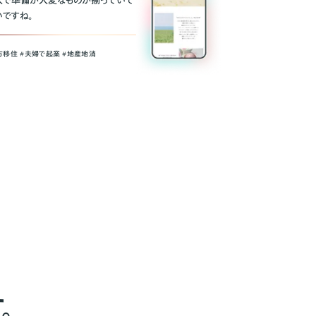
人で準備が大変なものが揃っていて
いですね。
方移住 #夫婦で起業 #地産地消
。