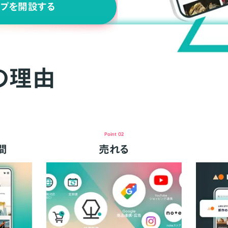
ップを開設する
の理由
Point 02
間
売れる