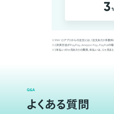
3
※1
PAY IDアプリからの注文には、1注文あたり手数料
※2
決済方法がPayPay、Amazon Pay、Pay
※3
年払いの1ヶ月あたりの費用。年払いは、12ヶ月まと
Q&A
よくある質問