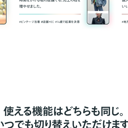
時間をかける私の店舗でも、売上の柱を
個
増やせました。
い
#ビンテージ古着 ＃店舗＋EC #14歳で起業を決意
#地
使える機能はどちらも同じ。
いつでも切り替えいただけます