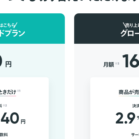
はこちら
売り上
ドプラン
グロ
0
1
円
月額
※3
ときだけ
※1
商品が売
料
※2
決
40
2.9
円
手数料
サー