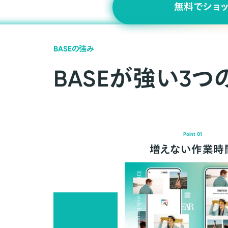
無料でショ
BASEの強み
BASEが強い3つ
Point 01
増えない作業時