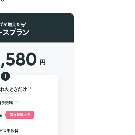
げが増えたら
ースプラン
6,580
円
+
れたときだけ
※1
済手数料
※2
%
業界最安水準
ビス手数料