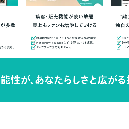
集客・販売機能が使い放題
"難
人が多数
売上もファンも増やしていける
独自
抽選販売など、"買いたくなる仕掛け"を多数用意。
ショッ
Instagram・YouTubeなど、多彩なSNSと連携。
その場
更の必要なし
ポップアップ出店もサポート。
「シ
能性が、
あなたらしさと広がる