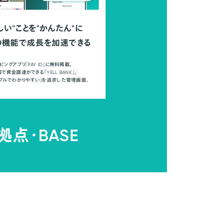
しい"ことを"かんたん"に
の機能で成長を加速できる
ピングアプリ「PAY ID」に無料掲載。
で資金調達ができる「YELL BANK」。
ンプルでわかりやすい」を追求した管理画面。
拠点・
BASE