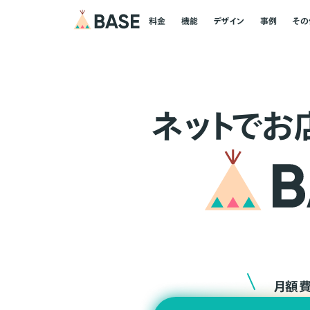
料金
機能
デザイン
事例
その
ネ
ッ
ト
でお
月額