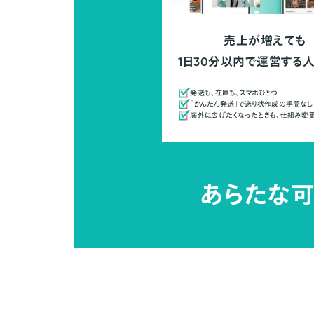
売上が増えても
1日30分以内で運営する
発送も、在庫も、スマホひとつ
「かんたん発送」で送り状作成の手間なし
海外に広げたくなったときも、仕組み変
あらたな可