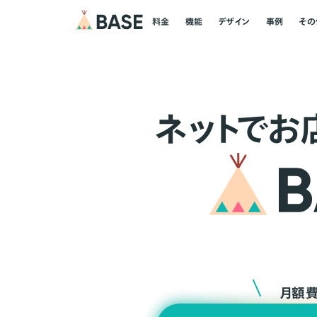
料金
機能
デザイン
事例
その
ネ
ッ
ト
でお
月額