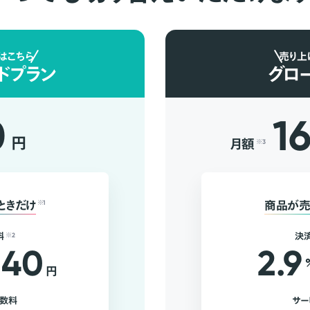
はこちら
売り上
ドプラン
グロ
0
1
円
月額
※3
ときだけ
※1
商品が売
料
※2
決
40
2.9
円
手数料
サー