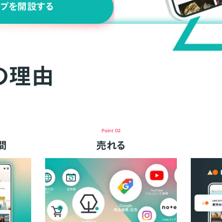
ップを開設する
の理由
Point 02
間
売れる