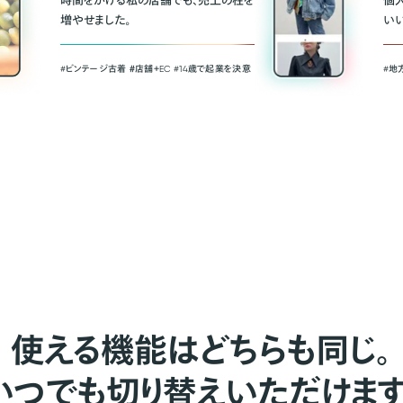
時間をかける私の店舗でも、売上の柱を
個
増やせました。
い
#ビンテージ古着 ＃店舗＋EC #14歳で起業を決意
#地
使える機能はどちらも同じ。
いつでも切り替えいただけます