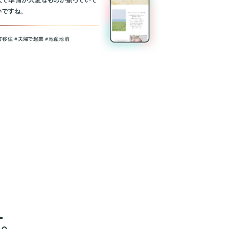
人で準備が大変なものが揃っていて
いですね。
方移住 #夫婦で起業 #地産地消
。