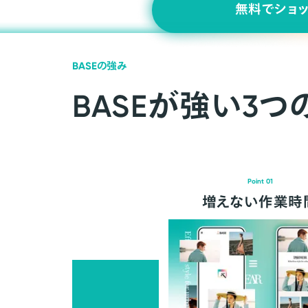
無料でショ
BASEの強み
BASEが強い3つ
Point 01
増えない作業時