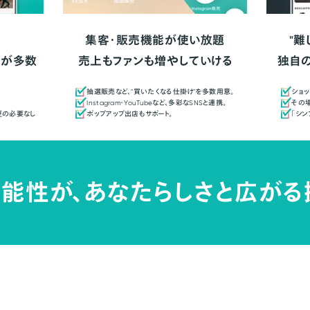
集客・販売機能が使い放題
"難
人が多数
売上もファンも増やしていける
独自
抽選販売など、"買いたくなる仕掛け"を多数用意。
ショッ
Instagram・YouTubeなど、多彩なSNSと連携。
その場
更の必要なし
ポップアップ出店もサポート。
「シ
能性が、
あなたらしさと広がる