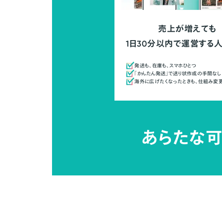
売上が増えても
1日30分以内で運営する
発送も、在庫も、スマホひとつ
「かんたん発送」で送り状作成の手間なし
海外に広げたくなったときも、仕組み変
あらたな可