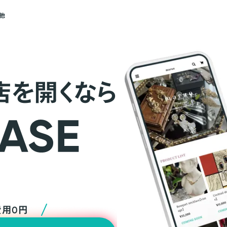
他
店を開くなら
費用0円