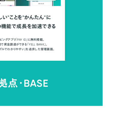
しい"ことを"かんたん"に
の機能で成長を加速できる
ピングアプリ「PAY ID」に無料掲載。
で資金調達ができる「YELL BANK」。
ンプルでわかりやすい」を追求した管理画面。
拠点・
BASE