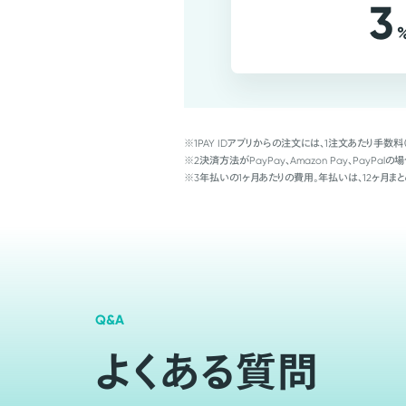
3
※1
PAY IDアプリからの注文には、1注文あたり手数料
※2
決済方法がPayPay、Amazon Pay、Pay
※3
年払いの1ヶ月あたりの費用。年払いは、12ヶ月まと
Q&A
よくある質問