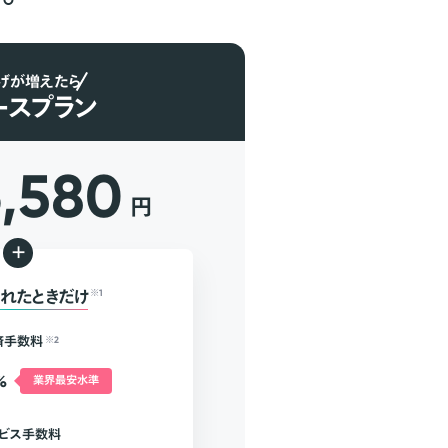
げが増えたら
ースプラン
6,580
円
+
れたときだけ
※1
済手数料
※2
%
業界最安水準
ビス手数料