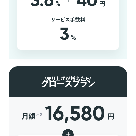
3.6
40
%
円
サービス手数料
3
%
売り上げが増えたら
グロースプラン
16,580
月額
円
※3
+