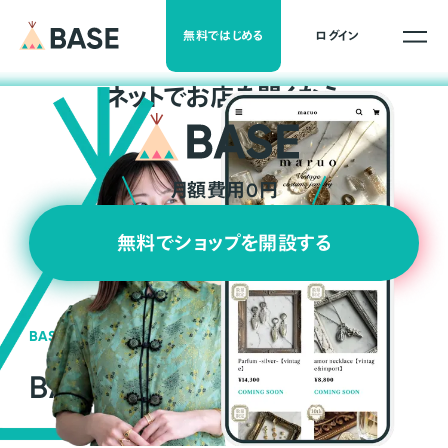
無料ではじめる
ログイン
ネ
ッ
ト
でお店を開くなら
月額費用0円
無料でショップを開設する
BASEの強み
BASEが強い3つの理由