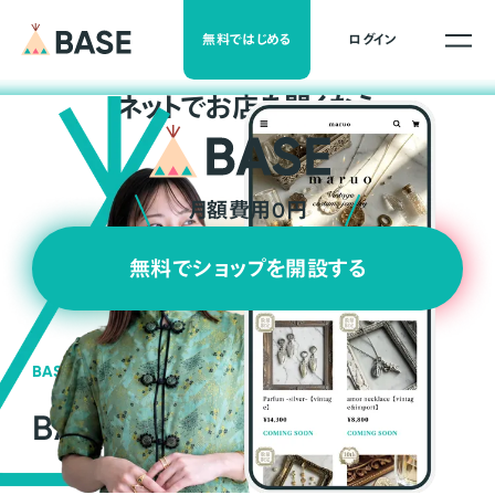
無料ではじめる
ログイン
ネ
ッ
ト
でお店を開くなら
月額費用0円
無料でショップを開設する
BASEの強み
BASEが強い3つの理由