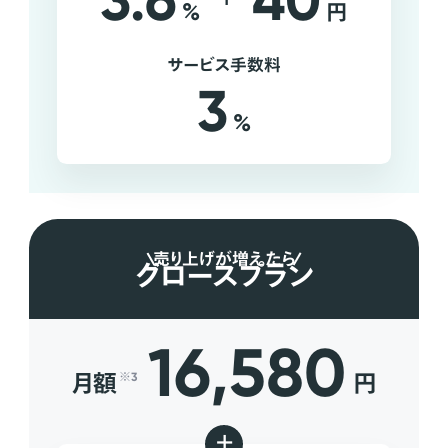
3.6
40
%
円
サービス手数料
3
%
売り上げが増えたら
グロースプラン
16,580
月額
円
※3
+