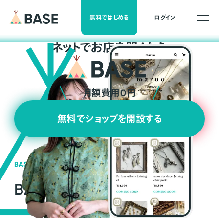
無料ではじめる
ログイン
ネ
ッ
ト
でお店を開くなら
月額費用0円
無料でショップを開設する
BASEの強み
BASEが強い3つの理由