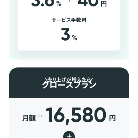
3.6
40
%
円
サービス手数料
3
%
売り上げが増えたら
グロースプラン
16,580
月額
円
※3
+