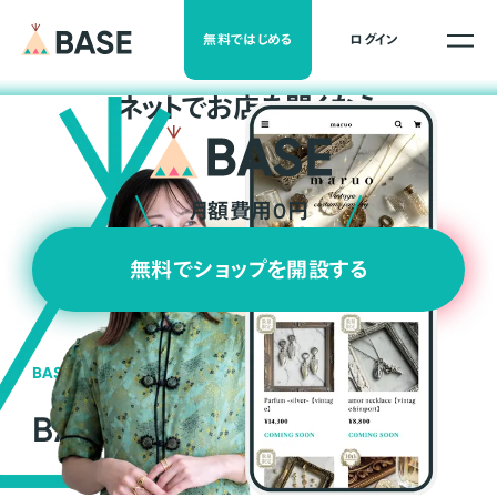
無料ではじめる
ログイン
ネ
ッ
ト
でお店を開くなら
月額費用0円
無料でショップを開設する
BASEの強み
BASEが強い3つの理由