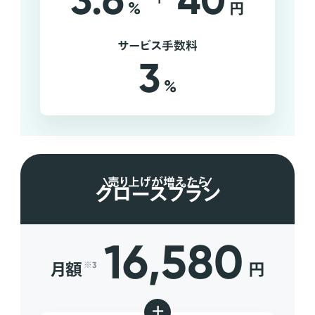
3.6
40
%
円
サービス手数料
3
%
売り上げが増えたら
グロースプラン
16,580
月額
円
※3
+