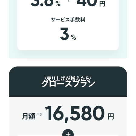
3.6
40
%
円
サービス手数料
3
%
売り上げが増えたら
グロースプラン
16,580
月額
円
※3
+