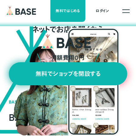
無料ではじめる
ログイン
ネ
ッ
ト
でお店を開くなら
月額費用0円
無料でショップを開設する
BASEの強み
BASEが強い3つの理由