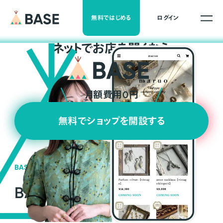
無料ではじめる
ログイン
ネ
ッ
ト
でお店を開くなら
月額費用0円
無料でショップを開設する
BASEの強み
BASEが強い3つの理由