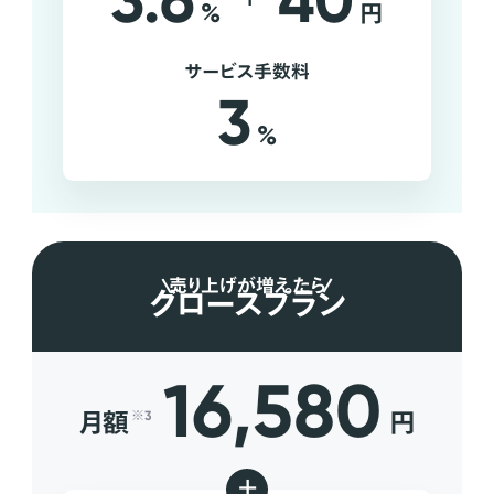
3.6
40
%
円
サービス手数料
3
%
売り上げが増えたら
グロースプラン
16,580
月額
円
※3
+