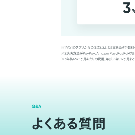
3
※1
PAY IDアプリからの注文には、1注文あたり手数料
※2
決済方法がPayPay、Amazon Pay、Pay
※3
年払いの1ヶ月あたりの費用。年払いは、12ヶ月まと
Q&A
よくある質問