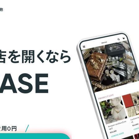
他
店を開くなら
費用0円