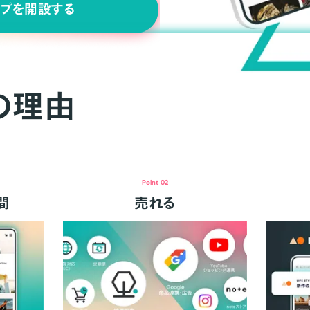
ップを開設する
の理由
Point 02
間
売れる