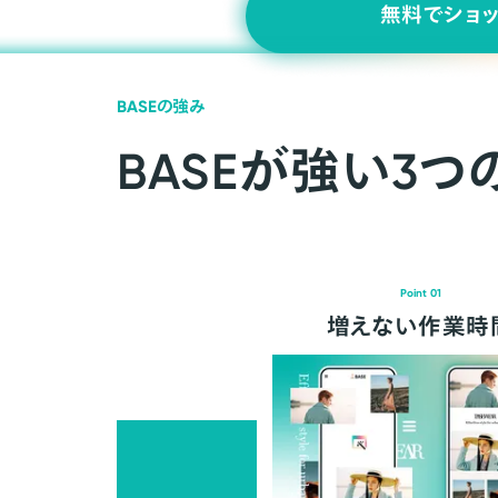
無料でショ
BASEの強み
BASEが強い3つ
Point 01
増えない作業時