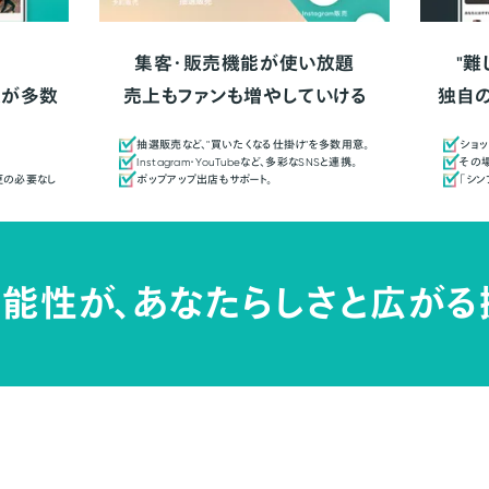
集客・販売機能が使い放題
"難
人が多数
売上もファンも増やしていける
独自
抽選販売など、"買いたくなる仕掛け"を多数用意。
ショッ
Instagram・YouTubeなど、多彩なSNSと連携。
その場
更の必要なし
ポップアップ出店もサポート。
「シ
能性が、
あなたらしさと広がる