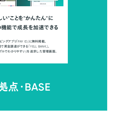
しい"ことを"かんたん"に
の機能で成長を加速できる
ピングアプリ「PAY ID」に無料掲載。
で資金調達ができる「YELL BANK」。
ンプルでわかりやすい」を追求した管理画面。
拠点・
BASE