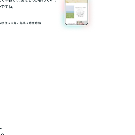
人で準備が大変なものが揃っていて
いですね。
方移住 #夫婦で起業 #地産地消
。