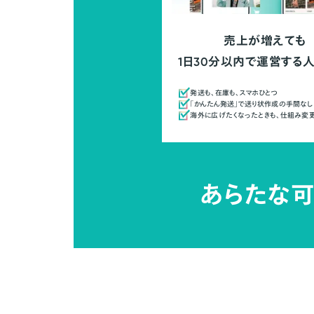
売上が増えても
1日30分以内で運営する
発送も、在庫も、スマホひとつ
「かんたん発送」で送り状作成の手間なし
海外に広げたくなったときも、仕組み変
あらたな可