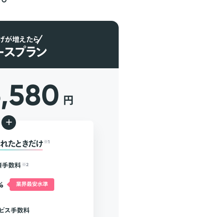
げが増えたら
ースプラン
6,580
円
+
れたときだけ
※1
済手数料
※2
%
業界最安水準
ビス手数料