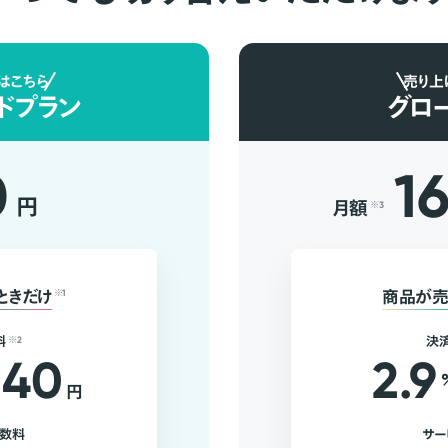
はこちら
売り上
ドプラン
グロ
0
1
円
月額
※3
ときだけ
※1
商品が売
料
※2
決
40
2.9
円
手数料
サー