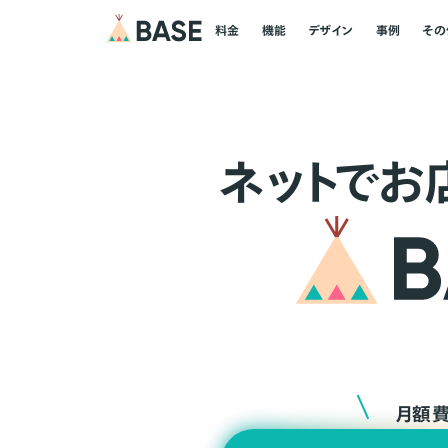
料金
機能
デザイン
事例
その
ネ
ッ
ト
でお
月額