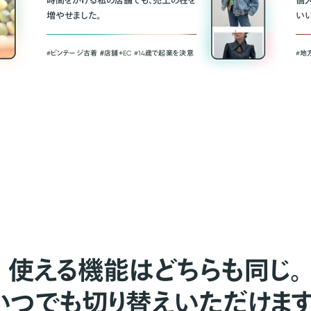
時間をかける私の店舗でも、売上の柱を
個
増やせました。
い
#ビンテージ古着 ＃店舗＋EC #14歳で起業を決意
#地
使える機能はどちらも同じ。
いつでも切り替えいただけます