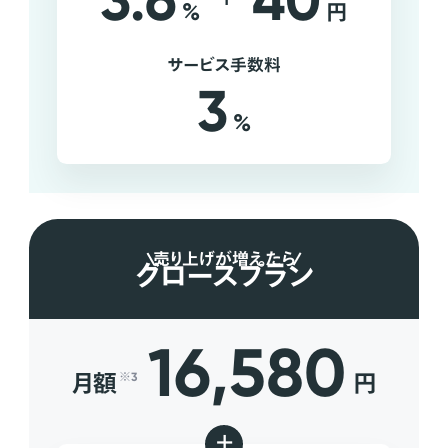
3.6
40
%
円
サービス手数料
3
%
売り上げが増えたら
グロースプラン
16,580
月額
円
※3
+