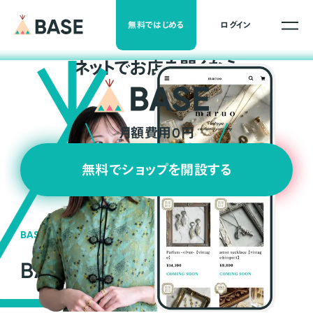
無料ではじめる
ログイン
ネ
ッ
ト
でお店を開くなら
月額費用0円
無料でショップを開設する
BASEの強み
BASEが強い3つの理由