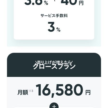
3.6
40
%
円
サービス手数料
3
%
売り上げが増えたら
グロースプラン
16,580
月額
円
※3
+