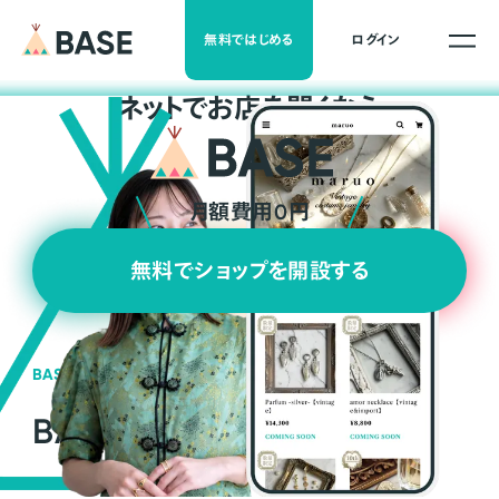
無料ではじめる
ログイン
ネ
ッ
ト
でお店を開くなら
月額費用0円
無料でショップを開設する
BASEの強み
BASEが強い3つの理由